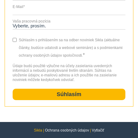
E-Mail
*
Vaša pracovná pozícia
Súhlasím s prihlásením sa na odber noviniek Sikla (aktuálne
články, budúce udalosti a webové semináre) a s podmienkami
*
ochrany osobných údajov spoločnosti.
Údaje budú použité výlučne na účely zasielania uvedených
informácií a nebudú poskytované tretím stranám. Súhlas na
uloženie údajov, e-mailovú adresu a ich použitie na zasielanie
noviniek môžete kedykoľvek odvolať.
Sikla |
Ochrana osobných údajov
|
Vytlačiť